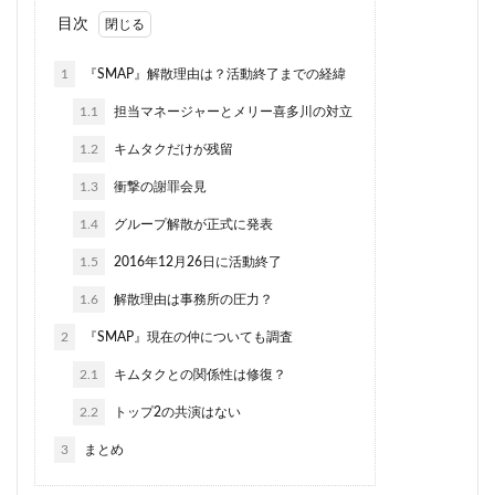
目次
1
『SMAP』解散理由は？活動終了までの経緯
1.1
担当マネージャーとメリー喜多川の対立
1.2
キムタクだけが残留
1.3
衝撃の謝罪会見
1.4
グループ解散が正式に発表
1.5
2016年12月26日に活動終了
1.6
解散理由は事務所の圧力？
2
『SMAP』現在の仲についても調査
2.1
キムタクとの関係性は修復？
2.2
トップ2の共演はない
3
まとめ