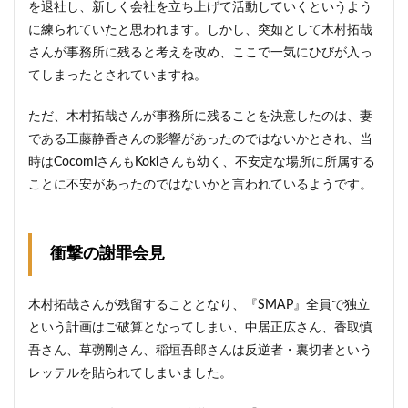
を退社し、新しく会社を立ち上げて活動していくというよう
に練られていたと思われます。しかし、突如として木村拓哉
さんが事務所に残ると考えを改め、ここで一気にひびが入っ
てしまったとされていますね。
ただ、木村拓哉さんが事務所に残ることを決意したのは、妻
である工藤静香さんの影響があったのではないかとされ、当
時はCocomiさんもKokiさんも幼く、不安定な場所に所属する
ことに不安があったのではないかと言われているようです。
衝撃の謝罪会見
木村拓哉さんが残留することとなり、『SMAP』全員で独立
という計画はご破算となってしまい、中居正広さん、香取慎
吾さん、草彅剛さん、稲垣吾郎さんは反逆者・裏切者という
レッテルを貼られてしまいました。