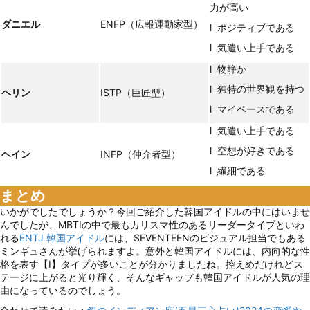
力が高い
ダニエル
ENFP（広報運動家型）
l ポジティブである
l 気遣い上手である
l 物静か
l 独特の世界観を持つ
ヘリン
ISTP（巨匠型）
l マイペースである
l 気遣い上手である
l 空想が好きである
ヘイン
INFP（仲介者型）
l 繊細である
まとめ
いかがでしたでしょうか？今回ご紹介した韓国アイドルの中にはいませ
んでしたが、MBTIの中で最もカリスマ性のあるリーダータイプといわ
れる
ENTJ 韓国アイドル
には、SEVENTEENのビジュアル担当でもある
ミンギュさんが挙げられますよ。意外と韓国アイドルには、内向的な性
格を表す【I】タイプが多いことが分かりましたね。控えめだけれどス
テージに上がると光り輝く、そんなギャップも韓国アイドルが人気の理
由になっているのでしょう。