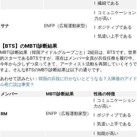
l 繊細である
l コミュニケーション
力が高い
サナ
ENFP（広報運動家型）
l ポジティブである
l 気遣い上手である
【BTS】のMBTI診断結果
MBTI診断結果（韓国アイドルグループごと）2組目は、BTSです。世界
的スターであるBTSですが、現在はメンバー全員が兵役任務を履行中。
今年から少しずつ戻ってきて、アーティスト活動を再開していくそうで
すよ。そんなBTSのMBTI診断結果は以下の通りです。
あわせて読みたい：
韓国の兵役に行かないとどうなる？入隊後のアイド
ル死亡説は事実？
メンバー
MBTI
診断結果
性格の特徴
l コミュニケーション
力が高い
ENFP（広報運動家型）
RM
l ポジティブである
l 気遣い上手である
l 知能が高い