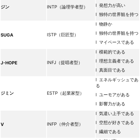
l 発想力が高い
ジン
INTP（論理学者型）
l 独特の世界観を持つ
l 物静か
l 独特の世界観を持つ
ISTP（巨匠型）
SUGA
l マイペースである
l 模範的である
l 理想主義者である
INFJ（提唱者型）
J-HOPE
l 真面目である
l エネルギッシュであ
る
ジミン
ESTP（起業家型）
l ユーモアがある
l 影響力がある
l 気遣い上手である
l 空想が好きである
INFP（仲介者型）
V
l 繊細である