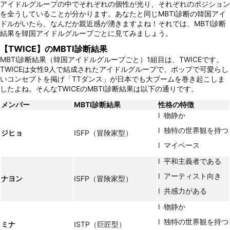
アイドルグループの中でそれぞれの個性が光り、それぞれのポジション
を全うしていることが分かります。あなたと同じMBTI診断の韓国アイ
ドルがいたら、なんだか親近感が湧きますよね！それでは、MBTI診断
結果を韓国アイドルグループごとに見てみましょう。
【TWICE】のMBTI診断結果
MBTI診断結果（韓国アイドルグループごと）1組目は、TWICEです。
TWICEは女性9人で結成されたアイドルグループで、ポップで可愛らし
いコンセプトを掲げ「TTダンス」が日本でも大ブームを巻き起こしま
したよね。そんなTWICEのMBTI診断結果は以下の通りです。
メンバー
MBTI
診断結果
性格の特徴
l 物静か
l 独特の世界観を持つ
ジヒョ
ISFP（冒険家型）
l マイペース
l 平和主義者である
l アーティスト向き
ナヨン
ISFP（冒険家型）
l 共感力がある
l 物静か
l 独特の世界観を持つ
ミナ
ISTP（巨匠型）