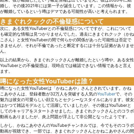
婚し、その後2021年には第一子が誕生しています。この情報から、彼
が離婚しているという噂はデマである可能性が高いと考えられます。
きまぐれクックの不倫疑惑について
次に、ある女性YouTuberとの不倫疑惑についてですが、これについて
も確定的な情報は見つかりませんでした。過去にきまぐれクック（かね
こさん）と女性YouTuberの間で何らかの関係があった可能性は否定で
きませんが、それが不倫であったと断定するには十分な証拠がありませ
ん。
以上の結果から、きまぐれクックさんが離婚したという噂や、ある女性
YouTuberとの不倫疑惑は、現時点では確認できない情報であると言え
ます。
噂になった女性YouTuberは誰？
噂になった女性YouTuberは「かねこあや」さんとされています。かね
こあやさんは、登録者数が32万人を突破する人気の
YouTuber
で、その
魅力は彼女の可愛らしい顔立ちとセクシーなスタイルにあります。彼女
はかつて雑誌モデルとして活躍していましたが、その後はYouTuberと
してのキャリアをスタートさせました。きまぐれクックさんとのコラボ
動画もありましたが、炎上問題が浮上して非公開となったようです。
しかし、かねこあやさんのYouTubeチャンネルでは、今でもそのコラボ
動画が視聴でき、一部では、きまぐれクックさんとかねこあやさんの間