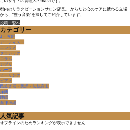
このサイトの管理人のmasaです。
都内のリラクゼーションサロン店長。 からだと心のケアに携わる立場
から、“整う音楽”を探してご紹介しています。
投稿一覧へ
カテゴリー
J－POP
アーティスト
エンタメ
クラシック
コラム
ジブリ
ハープ
ヒーリング
ピアノ
民族楽器・民謡・伝統音楽
洋楽
睡眠
自律神経
人気記事
オフラインのためランキングが表示できません