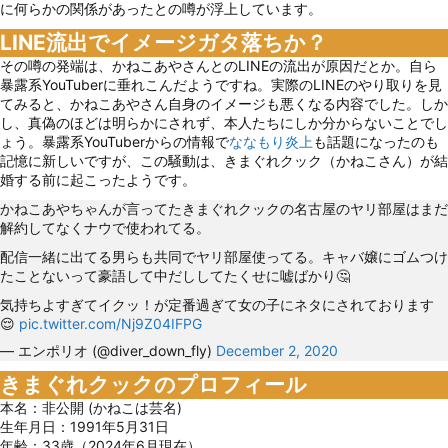
に何らかの関係があったとの噂が浮上しています。
LINE流出でイメージガタ落ちか？
その噂の発端は、かねこあやさんとのLINEの流出が原因だとか。自ら
暴露系YouTuberに垂れこんだようですね。実際のLINEのやり取りを見
てみると、かねこあやさん自身のイメージも悪くなる内容でした。しか
し、真偽のほどは明らかにされず、本人たちにしか分からないことでし
ょう。暴露系YouTuberからの情報で
ななもり炎上
も話題になったのも
記憶に新しいですが、この騒動は、きまぐれクック（かねこさん）が結
婚する前に起こったようです。
かねこあやちゃんが言ってたきまぐれクックの名古屋のヤリ部屋はまだ
解約してなくナウで使われてる。
配信一緒に出てる男らも共同でヤリ部屋使ってる。キャバ嬢にゴムつけ
たことないって豪語して中だししてたくせに嘘ばかり🤔
気持ちよすぎてイクッ！が定番過ぎて女の子にネタにされております
😌
pic.twitter.com/Nj9Z04IFPG
— エンポリオ (@diver_down_fly)
December 2, 2020
きまぐれクックのプロフィール
本名：非公開 (かねこは芸名)
生年月日：1991年5月31日
年齢：33歳（2024年6月現在）