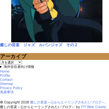
癒しの音楽 ジャズ ルパンジャズ その２
アーカイブ
ア
ー
海外在住者向け情報
カ
Home
Profile
イ
Contact
ブ
Sitemap
Privacy Policy
免責事項
© Copyright 2026
癒しの音楽～心からヒーリングされたいブログ～
.
癒しの音楽～心からヒーリングされたいブログ～ by
FIT-Web Create
.