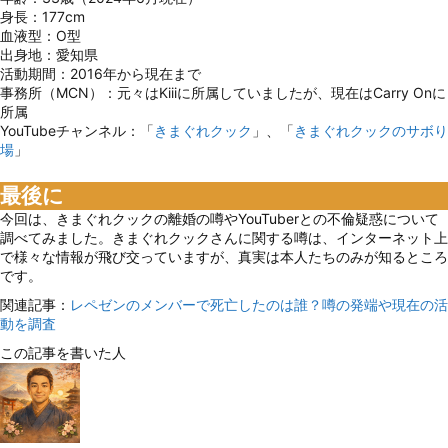
身長：177cm
血液型：O型
出身地：愛知県
活動期間：2016年から現在まで
事務所（MCN）：元々はKiiiに所属していましたが、現在はCarry Onに
所属
YouTubeチャンネル：「
きまぐれクック
」、「
きまぐれクックのサボり
場
」
最後に
今回は、きまぐれクックの離婚の噂やYouTuberとの不倫疑惑について
調べてみました。きまぐれクックさんに関する噂は、インターネット上
で様々な情報が飛び交っていますが、真実は本人たちのみが知るところ
です。
関連記事：
レペゼンのメンバーで死亡したのは誰？噂の発端や現在の活
動を調査
この記事を書いた人