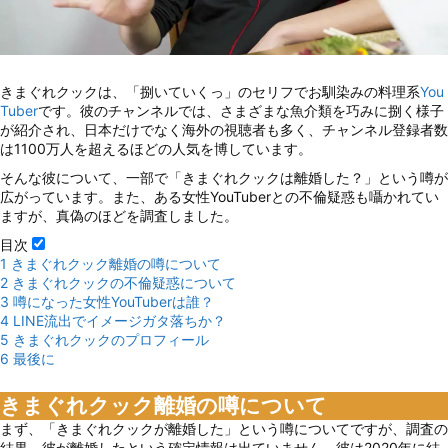
きまぐれクックは、「捌いていくっ」のセリフでお馴染みの料理系
You
Tuber
です。彼のチャンネルでは、さまざまな魚介類を巧みに捌く様子
が紹介され、日本だけでなく海外の視聴者も多く、チャンネル登録者数
は1100万人を超えるほどの人気を博しています。
そんな彼について、一部で「きまぐれクックは離婚した？」という噂が
広がっています。また、ある女性YouTuberとの不倫疑惑も囁かれてい
ますが、真偽のほどを調査しました。
目次
1
きまぐれクック離婚の噂について
2
きまぐれクックの不倫疑惑について
3
噂になった女性YouTuberは誰？
4
LINE流出でイメージガタ落ちか？
5
きまぐれクックのプロフィール
6
最後に
きまぐれクック離婚の噂について
まず、「きまぐれクックが離婚した」という噂についてですが、調査の
結果、彼が離婚したという確定情報は出ていません。彼は2020年に結