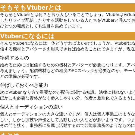
そもそもVtuberとは
そもそもVtuberとは何？と言う人もいることでしょう。VtuberはV
したりライブ配信したりする活動をしている人たちをVtuberと呼ん
ひとつの職業としても注目を集めています。
Vtuberになるには
そんなVtuberになるには一体どうすればよいのでしょうか。Vtub
信する機材とアバターさえ用意できれば始めることはできますが、現在2
準備するもの
始めるためには配信するための機材とアバターが必要になります。アバ
考えましょう。配信機材もどの程度のPCスペックが必要なのか、モー
どの準備が必要です。
伸ばしておくべき能力
次にVtuber なり方で重要なのが配信に関する知識、法律に触れな
ほかにも必要な資格がなく参入しやすい分、他者と差別化できるように
個人とオーディションの違い
個人とオーディションの大きな違いですが、個人は個人事業主のような
しい、しかし演技や声優として活動したい人などが多いようです。つまり
その門も狭く、事務所に所属し活動するので芸能事務所のようなものに