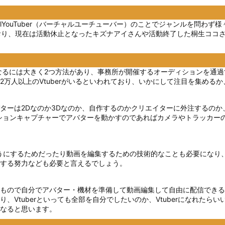
irtualYouTuber（バーチャルユーチューバー）のことでジャンルを
でおり、現在は活動休止となったキズナアイさんや活動終了した桐生ココさ
erになるには大きく2つ方法があり、事務所が開催するオーディションを
万人以上のVtuberがいるといわれており、いかにして注目を集める
ターは2Dなのか3Dなのか、自作するのかクリエイターに外注するの
ションキャプチャーでアバターを動かすのであればカメラやトラッカー
いようにするためだったり動画を編集するための技術的なことも必要にな
する努力なども必要と言えるでしょう。
もので自分でアバター・機材を準備して動画編集して自由に配信できる
、Vtuberといっても全部を自分でしたいのか、Vtuberになれた
なると思います。