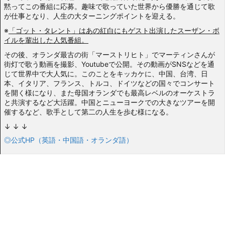
黙ってこの番組に応募。趣味で歌っていた世界から優勝を通じて歌
が仕事となり、人生の大ターニングポイントを迎える。
※
「ゴット・タレント」はあの紅白にもゲスト出演したスーザン・ボ
イルを輩出した人気番組。
その後、オランダ最古の街「マーストリヒト」でマーティンさんが
街灯で歌う動画を撮影、Youtubeで公開。その動画がSNSなどを通
じて世界中で大人気に。このことをキッカケに、中国、台湾、日
本、イタリア、フランス、トルコ、ドイツなどの国々でコンサート
を開く様になり、また母国オランダでも最高レベルのオーケストラ
と共演するなど大活躍。中国とニューヨークでの大きなツアーを開
催するなど、歌手として第二の人生を歩む様になる。
↓ ↓ ↓
◎公式HP（英語・中国語・オランダ語）