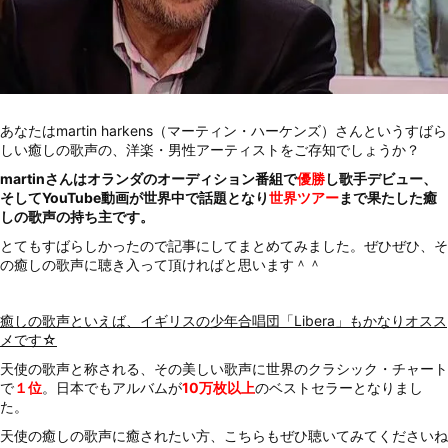
あなたはmartin harkens（マーティン・ハーケンズ）さんというすばら
しい癒しの歌声の、洋楽・男性アーティストをご存知でしょうか？
martinさんはオランダのオーディション番組で
優勝
し歌手デビュー、
そしてYouTube動画が世界中で話題となり
世界ツアー
まで果たした癒
しの歌声の持ち主です。
とてもすばらしかったので記事にしてまとめてみました。ぜひぜひ、そ
の癒しの歌声に聴き入って頂ければと思います＾＾
癒しの歌声といえば、イギリスの少年合唱団「Libera」もかなりオスス
メです☆
天使の歌声と称される、その美しい歌声に世界のクラシック・チャート
で
１
位
。日本でもアルバムが
10万枚以上
のベストセラーとなりまし
た。
天使の癒しの歌声に癒されたい方、こちらもぜひ聴いてみてくださいね