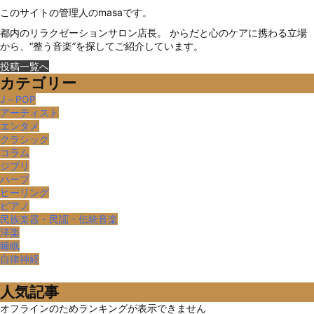
このサイトの管理人のmasaです。
都内のリラクゼーションサロン店長。 からだと心のケアに携わる立場
から、“整う音楽”を探してご紹介しています。
投稿一覧へ
カテゴリー
J－POP
アーティスト
エンタメ
クラシック
コラム
ジブリ
ハープ
ヒーリング
ピアノ
民族楽器・民謡・伝統音楽
洋楽
睡眠
自律神経
人気記事
オフラインのためランキングが表示できません