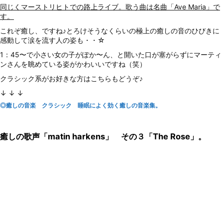
同じくマーストリヒトでの路上ライブ。歌う曲は名曲「Ave Maria」で
す。
これぞ癒し、ですね♪とろけそうなくらいの極上の癒しの音のひびきに
感動して涙を流す人の姿も・・☆
1：45〜で小さい女の子がぽか〜ん、と開いた口が塞がらずにマーティ
ンさんを眺めている姿がかわいいですね（笑）
クラシック系がお好きな方はこちらもどうぞ♪
↓ ↓ ↓
◎癒しの音楽 クラシック 睡眠によく効く癒しの音楽集。
癒しの歌声「matin harkens」 その３「The Rose」。