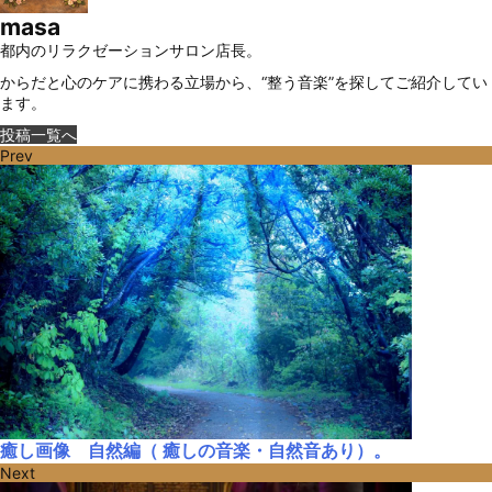
masa
都内のリラクゼーションサロン店長。
からだと心のケアに携わる立場から、“整う音楽”を探してご紹介してい
ます。
投稿一覧へ
Prev
癒し画像 自然編（ 癒しの音楽・自然音あり）。
Next