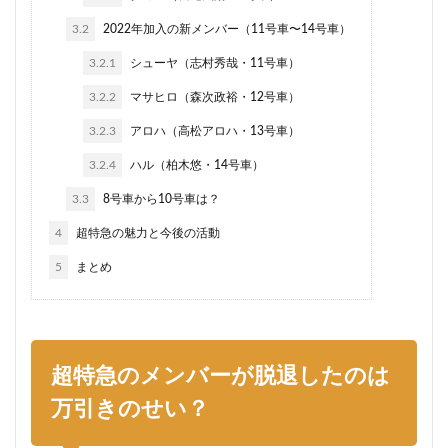
3.2
2022年加入の新メンバー（11号車〜14号車）
3.2.1
シューヤ（志村秀哉・11号車）
3.2.2
マサヒロ（森次政裕・12号車）
3.2.3
アロハ（高松アロハ・13号車）
3.2.4
ハル（柏木悠・14号車）
3.3
8号車から10号車は？
4
超特急の魅力と今後の活動
5
まとめ
超特急のメンバーが脱退したのは
万引きのせい？