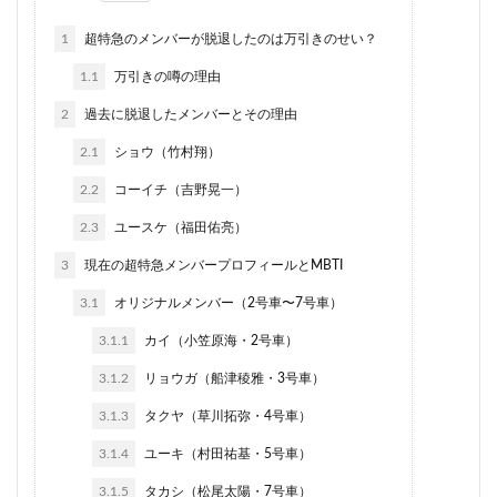
1
超特急のメンバーが脱退したのは万引きのせい？
1.1
万引きの噂の理由
2
過去に脱退したメンバーとその理由
2.1
ショウ（竹村翔）
2.2
コーイチ（吉野晃一）
2.3
ユースケ（福田佑亮）
3
現在の超特急メンバープロフィールとMBTI
3.1
オリジナルメンバー（2号車〜7号車）
3.1.1
カイ（小笠原海・2号車）
3.1.2
リョウガ（船津稜雅・3号車）
3.1.3
タクヤ（草川拓弥・4号車）
3.1.4
ユーキ（村田祐基・5号車）
3.1.5
タカシ（松尾太陽・7号車）