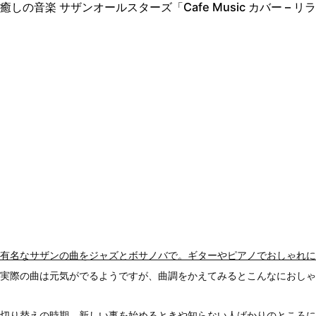
癒しの音楽 サザンオールスターズ「Cafe Music カバー – リ
有名なサザンの曲をジャズとボサノバで。ギターやピアノでおしゃれに
実際の曲は元気がでるようですが、曲調をかえてみるとこんなにおしゃ
切り替えの時期、新しい事を始めるときや知らない人ばかりのところに