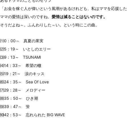
あるドラマのこどものセリフ
「お金を稼ぐ人が偉いという風潮があるけれども、私はママを応援した
ママの愛情は深いのですね。
愛情は減ることはないのです。
そうだよね～。ふんわりした～い。という時にこの曲。
⑴0：00～ 真夏の果実
⑵5：19～ いとしのエリー
⑶9：13～ TSUNAMI
⑷14：33～ 希望の轍
⑸19：21～ 涙のキッス
⑹24：35～ Sea Of Love
⑺29：28～ メロディー
⑻35：50～ ひき潮
⑼39：47～ 蛍
⑽42：53～ 忘れられた BIG WAVE