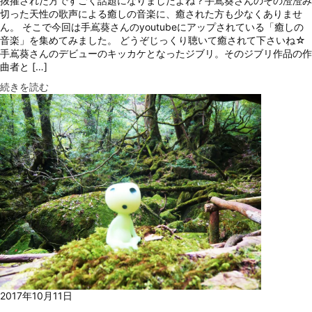
抜擢された方ですごく話題になりましたよね？手嶌葵さんのその澄澄み
切った天性の歌声による癒しの音楽に、癒された方も少なくありませ
ん。 そこで今回は手嶌葵さんのyoutubeにアップされている「癒しの
音楽」を集めてみました。 どうぞじっくり聴いて癒されて下さいね☆
手嶌葵さんのデビューのキッカケとなったジブリ。そのジブリ作品の作
曲者と […]
続きを読む
2017年10月11日