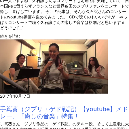
の一人ですよね。久石譲さんはコンサートも定期的に実施していて、日
本国内に留まらずフランスなど世界各国のジブリファンをコンサートで
癒し、喜ばしています。 今回の記事は、そんな久石譲さんのコンサー
トのyoutube動画を集めてみました。 CDで聴くのもいいですが、やっ
ぱりコンサートで聴く久石譲さんの癒しの音楽は格別だと思います☆
どうぞご […]
続きを読む
2017年10月17日
手嶌葵（ジブリ・ゲド戦記）【youtube】メド
レー、「癒しの音楽」特集！
手嶌葵さん、ジブリ作品の「ゲド戦記」のテルー役、そして主題歌に大